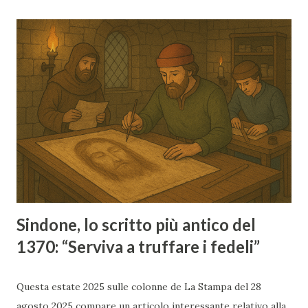
Giulio Fanti e Claudio Furlan ha individuato dell'Elettro, una
rara e antica lega di oro e argento con tracce di rame.
Secondo Fanti ciò contraddirebbe il risultato della
radiodatazione al Carbonio-14, eseguita nel 1988, che ha
datato la Sindone intorno al XIV secolo.
Sindone, lo scritto più antico del
1370: “Serviva a truffare i fedeli”
Questa estate 2025 sulle colonne de La Stampa del 28
agosto 2025 compare un articolo interessante relativo alla