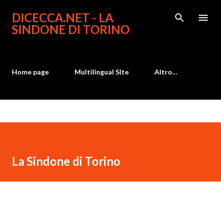
Passa ai contenuti principali
DICECCA.NET - LA
SINDONE DI TORINO
Home page
Multilingual SIte
Altro…
La Sindone di Torino