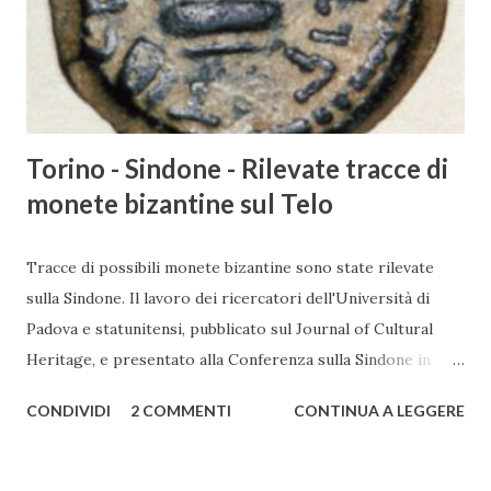
Torino - Sindone - Rilevate tracce di
monete bizantine sul Telo
Tracce di possibili monete bizantine sono state rilevate
sulla Sindone. Il lavoro dei ricercatori dell'Università di
Padova e statunitensi, pubblicato sul Journal of Cultural
Heritage, e presentato alla Conferenza sulla Sindone in
Canada, ipotizza la possibilità che, anche prima dell'anno
CONDIVIDI
2 COMMENTI
CONTINUA A LEGGERE
1000, varie monete auree bizantine col volto di Cristo siano
state strofinate con la Sindone. L'ipotesi potrebbe essere
quella di produrre reliquie per contatto . Lo studio di