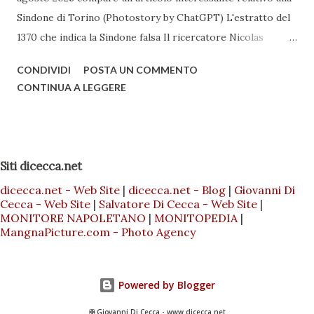
Sindone di Torino (Photostory by ChatGPT) L'estratto del
1370 che indica la Sindone falsa Il ricercatore Nicolas
Sarzeaud, giovane ricercatore presso l'Università cattolica
CONDIVIDI
POSTA UN COMMENTO
di Lovanio e borsista dell'Accademia Francese di Roma ha
CONTINUA A LEGGERE
trovato un documento scritto da Nicola di Oresme e datato
1370 che affermera che la Sindone di Torino è un falso fatta
per attirare oboli dai fedeli.
Siti dicecca.net
dicecca.net - Web Site
|
dicecca.net - Blog
|
Giovanni Di
Cecca - Web Site
|
Salvatore Di Cecca - Web Site
|
MONITORE NAPOLETANO
|
MONITOPEDIA
|
MangnaPicture.com - Photo Agency
Powered by Blogger
✠ Giovanni Di Cecca - www.dicecca.net